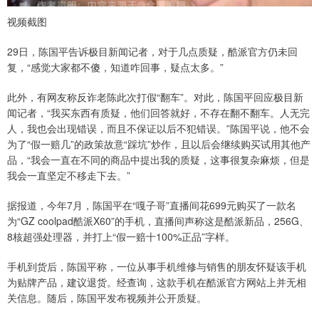
视频截图
29日，陈国平告诉极目新闻记者，对于几点质疑，酷派官方仍未回
复，“感觉大家都不傻，知道咋回事，疑点太多。”
此外，有网友称反诈老陈此次打假“翻车”。对此，陈国平回应极目新
闻记者，“我买东西有质疑，他们回答就好，不存在翻不翻车。人无完
人，我也会出现错误，而且不保证以后不犯错误。”陈国平说，他不会
为了“假一赔几”的政策故意“踩坑”炒作，且以后会继续购买试用其他产
品，“我会一直在不同的商品中提出我的质疑，这事很复杂麻烦，但是
我会一直坚定不移走下去。”
据报道，今年7月，陈国平在“嘎子哥”直播间花699元购买了一款名
为“GZ coolpad酷派X60”的手机，直播间声称这是酷派新品，256G、
8核超强处理器，并打上“假一赔十100%正品”字样。
手机到货后，陈国平称，一位从事手机维修与销售的朋友怀疑该手机
为贴牌产品，建议退货。经查询，这款手机在酷派官方网站上并无相
关信息。随后，陈国平发布视频并公开质疑。