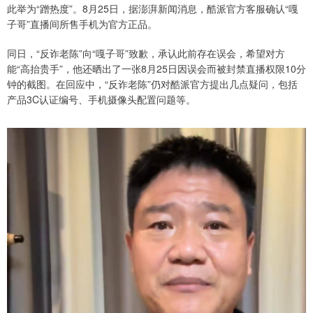
此举为“蹭热度”。8月25日，据澎湃新闻消息，酷派官方客服确认“嘎
子哥”直播间所售手机为官方正品。
同日，“反诈老陈”向“嘎子哥”致歉，承认此前存在误会，希望对方
能“高抬贵手”，他还晒出了一张8月25日因误会而被封禁直播权限10分
钟的截图。在回应中，“反诈老陈”仍对酷派官方提出几点疑问，包括
产品3C认证编号、手机摄像头配置问题等。