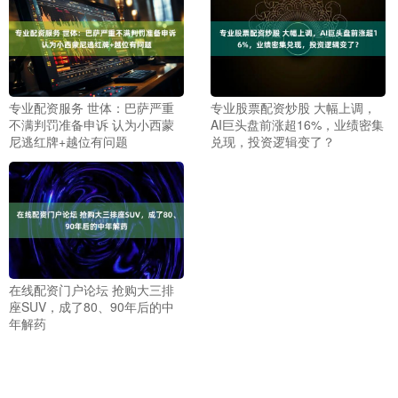
专业配资服务 世体：巴萨严重
专业股票配资炒股 大幅上调，
不满判罚准备申诉 认为小西蒙
AI巨头盘前涨超16%，业绩密集
尼逃红牌+越位有问题
兑现，投资逻辑变了？
在线配资门户论坛 抢购大三排
座SUV，成了80、90年后的中
年解药