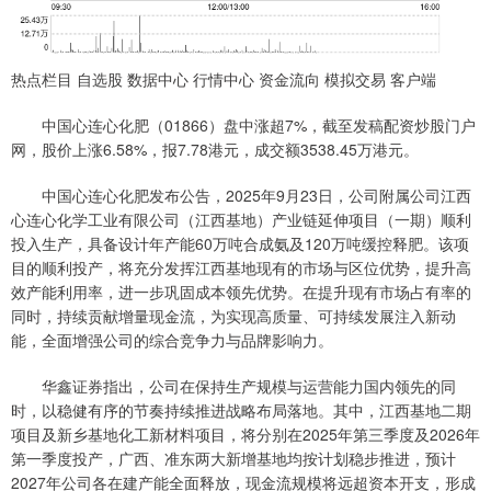
热点栏目 自选股 数据中心 行情中心 资金流向 模拟交易 客户端
中国心连心化肥（01866）盘中涨超7%，截至发稿配资炒股门户
网，股价上涨6.58%，报7.78港元，成交额3538.45万港元。
中国心连心化肥发布公告，2025年9月23日，公司附属公司江西
心连心化学工业有限公司（江西基地）产业链延伸项目（一期）顺利
投入生产，具备设计年产能60万吨合成氨及120万吨缓控释肥。该项
目的顺利投产，将充分发挥江西基地现有的市场与区位优势，提升高
效产能利用率，进一步巩固成本领先优势。在提升现有市场占有率的
同时，持续贡献增量现金流，为实现高质量、可持续发展注入新动
能，全面增强公司的综合竞争力与品牌影响力。
华鑫证券指出，公司在保持生产规模与运营能力国内领先的同
时，以稳健有序的节奏持续推进战略布局落地。其中，江西基地二期
项目及新乡基地化工新材料项目，将分别在2025年第三季度及2026年
第一季度投产，广西、准东两大新增基地均按计划稳步推进，预计
2027年公司各在建产能全面释放，现金流规模将远超资本开支，形成