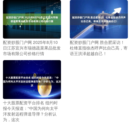
配资炒股门户网 2025年8月10
配资炒股门户网 胜合肥采访！
日江苏宜兴市瑞德蔬菜果品批发
杜锋直指徐杰呼声比自己高，寄
市场有限公司价格行情
语王洪泽超越自己！
十大股票配资平台排名 纽约时
报今天报道：“中国为何向太平
洋发射远程弹道导弹？分析认
为，这次